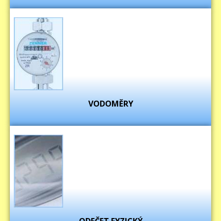
VODOMĚRY
ODEČET FYZICKÝ