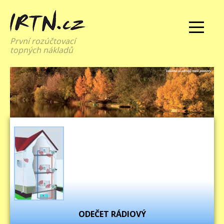
První rozúčtovací
topných nákladů
ODEČET RÁDIOVÝ