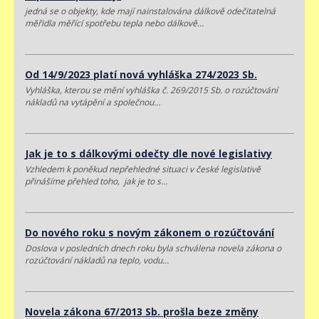
jedná se o objekty, kde mají nainstalována dálkově odečitatelná
měřidla měřící spotřebu tepla nebo dálkově…
Od 14/9/2023 platí nová vyhláška 274/2023 Sb.
Vyhláška, kterou se mění vyhláška č. 269/2015 Sb. o rozúčtování
nákladů na vytápění a společnou…
Jak je to s dálkovými odečty dle nové legislativy
Vzhledem k poněkud nepřehledné situaci v české legislativě
přinášíme přehled toho, jak je to s…
Do nového roku s novým zákonem o rozúčtování
Doslova v posledních dnech roku byla schválena novela zákona o
rozúčtování nákladů na teplo, vodu…
Novela zákona 67/2013 Sb. prošla beze změny