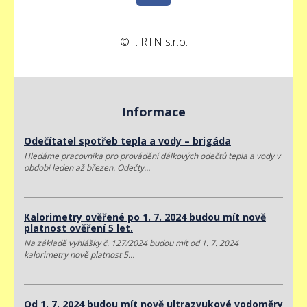
© I. RTN s.r.o.
Informace
Odečítatel spotřeb tepla a vody – brigáda
Hledáme pracovníka pro provádění dálkových odečtů tepla a vody v
období leden až březen. Odečty…
Kalorimetry ověřené po 1. 7. 2024 budou mít nově
platnost ověření 5 let.
Na základě vyhlášky č. 127/2024 budou mít od 1. 7. 2024
kalorimetry nově platnost 5…
Od 1. 7. 2024 budou mít nově ultrazvukové vodoměry