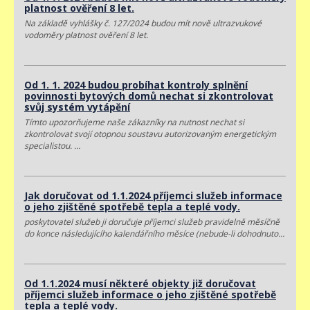
platnost ověření 8 let.
Na základě vyhlášky č. 127/2024 budou mít nově ultrazvukové
vodoměry platnost ověření 8 let.
Od 1. 1. 2024 budou probíhat kontroly splnění
povinnosti bytových domů nechat si zkontrolovat
svůj systém vytápění
Tímto upozorňujeme naše zákazníky na nutnost nechat si
zkontrolovat svojí otopnou soustavu autorizovaným energetickým
specialistou. …
Jak doručovat od 1.1.2024 příjemci služeb informace
o jeho zjištěné spotřebě tepla a teplé vody.
poskytovatel služeb ji doručuje příjemci služeb pravidelně měsíčně
do konce následujícího kalendářního měsíce (nebude-li dohodnuto…
Od 1.1.2024 musí některé objekty již doručovat
příjemci služeb informace o jeho zjištěné spotřebě
tepla a teplé vody.