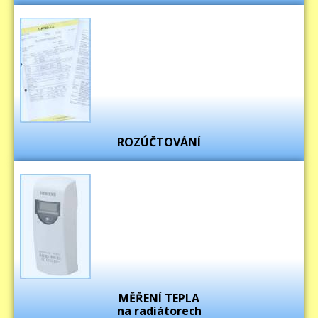
ROZÚČTOVÁNÍ
MĚŘENÍ TEPLA
na radiátorech