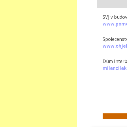
SVJ v budov
www.pomo
Spolecenstv
www.objek
Dúm Interbr
milanzila