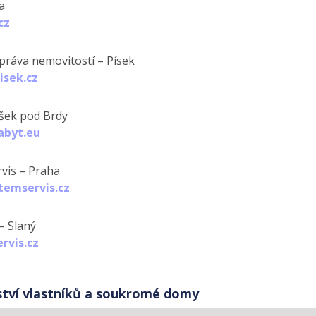
a
cz
práva nemovitostí – Písek
isek.cz
íšek pod Brdy
byt.eu
vis – Praha
temservis.cz
– Slaný
rvis.cz
ství vlastníků a soukromé domy