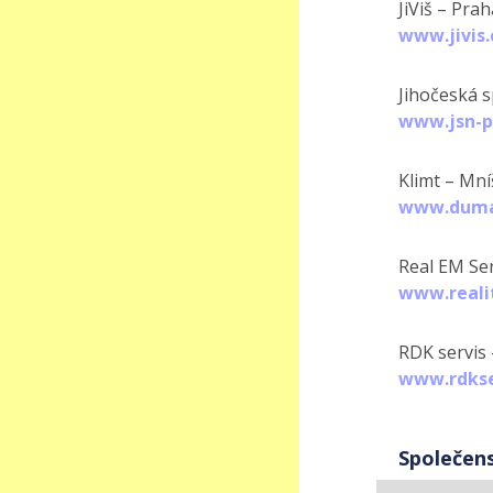
JiViš – Prah
www.jivis.
Jihočeská s
www.jsn-p
Klimt – Mn
www.duma
Real EM Ser
www.reali
RDK servis 
www.rdkse
Společen