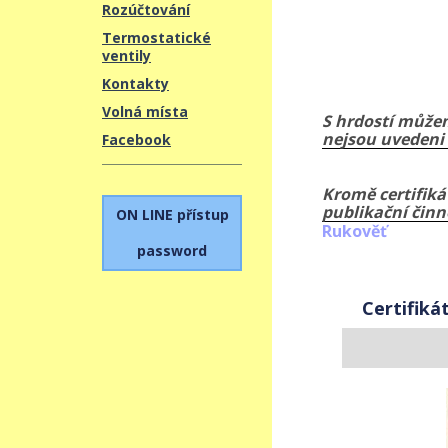
Rozúčtování
Termostatické
ventily
Kontakty
Volná místa
S hrdostí můžem
nejsou uvedeni 
Facebook
Kromě certifiká
publikační činn
ON LINE přístup
Rukověť
password
Certifiká