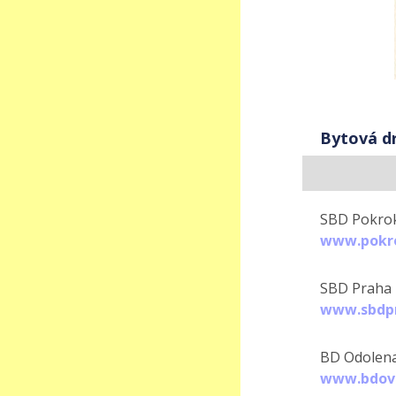
Bytová d
SBD Pokrok
www.pokro
SBD Praha 
www.sbdpr
BD Odolen
www.bdov