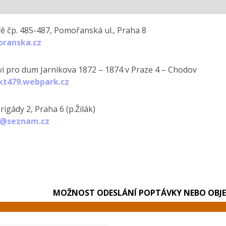
ě čp. 485-487, Pomořanská ul., Praha 8
ranska.cz
i pro dum Jarnikova 1872 – 1874 v Praze 4 – Chodov
t479.webpark.cz
igády 2, Praha 6 (p.Žilák)
k@seznam.cz
MOŽNOST ODESLÁNÍ POPTÁVKY NEBO OBJ