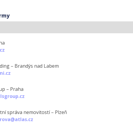
irmy
ha
cz
ding – Brandýs nad Labem
i.cz
up – Praha
sgroup.cz
ní správa nemovitostí – Plzeň
rova@atlas.cz