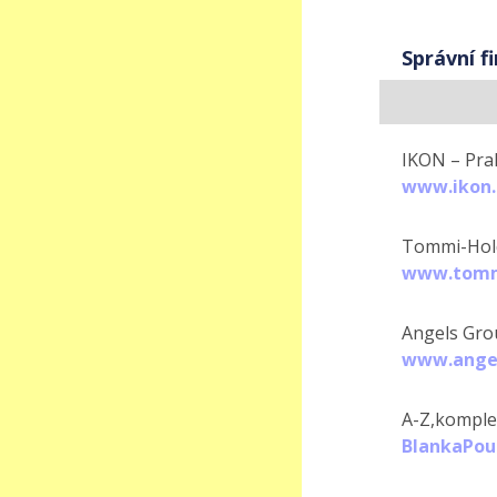
Správní f
IKON – Pra
www.ikon.
Tommi-Hol
www.tomm
Angels Gro
www.angel
A-Z,komplet
BlankaPou