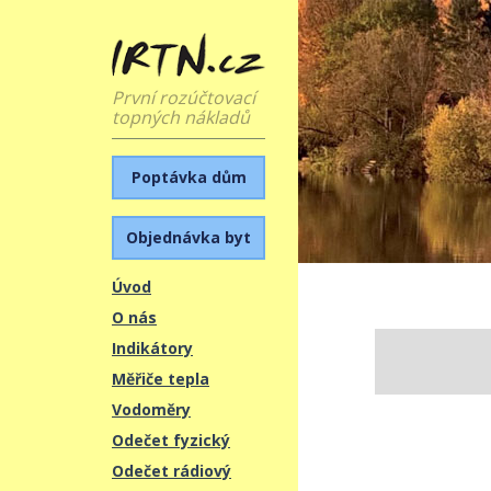
První rozúčtovací
topných nákladů
Poptávka dům
Objednávka byt
Úvod
O nás
Indikátory
Měřiče tepla
Vodoměry
Odečet fyzický
Odečet rádiový