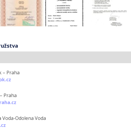
ružstva
 – Praha
k.cz
– Praha
aha.cz
a Voda-Odolena Voda
.cz