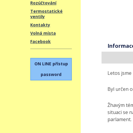
Rozúčtování
Termostatické
ventily
Kontakty
Volná místa
Facebook
Informac
ON LINE přístup
Letos jsme 
password
Byl určen 
Žhavým tém
situaci se 
parlament.