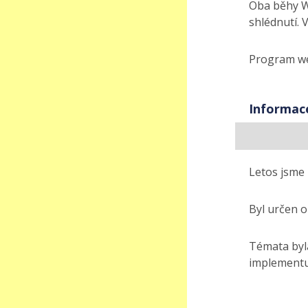
Oba běhy W
shlédnutí. 
Program we
Informac
Letos jsme 
Byl určen 
Témata byla
implementu