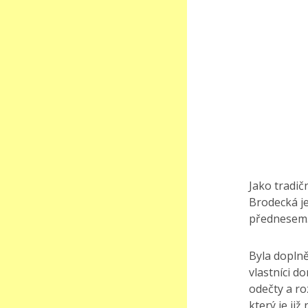
Jako tradič
Brodecká je
přednesem
Byla doplně
vlastníci d
odečty a ro
který je již