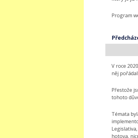
Program we
Předcháze
V roce 2020
něj pořádal
Přestože jsm
tohoto dův
Témata byla
implementov
Legislativa
hotova, nic