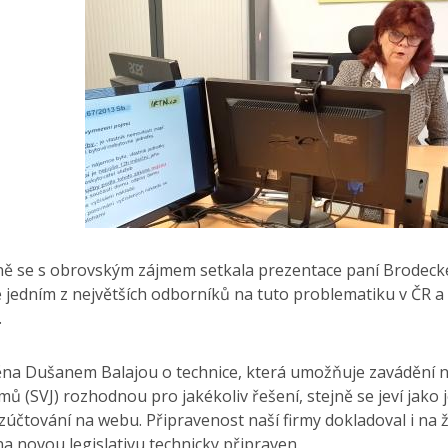
ně se s obrovským zájmem setkala prezentace paní Brodecké
 jedním z největších odborníků na tuto problematiku v ČR a 
.
na Dušanem Balajou o technice, která umožňuje zavádění nov
omů (SVJ) rozhodnou pro jakékoliv řešení, stejně se jeví jako
zúčtování na webu. Připravenost naší firmy dokladoval i na 
 na novou legislativu technicky připraven.