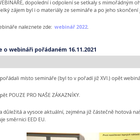
EBINÁŘE, dopolední i odpolení se setkaly s mimořádným oh
Velký zájem byl i o materiály ze semináře a po jeho skončení 
bináře naleznete zde:
webinář 2022
.
e o webináři pořádaném 16.11.2021
pořádali místo semináře (byl to v pořadí již XVI.) opět webiná
opět POUZE PRO NAŠE ZÁKAZNÍKY.
 důležitá a vysoce aktuální, zejména již částečně hotová naš
je směrnici EED EU.