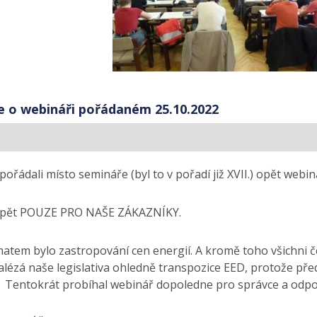
e o webináři pořádaném 25.10.2022
pořádali místo semináře (byl to v pořadí již XVII.) opět webin
opět POUZE PRO NAŠE ZÁKAZNÍKY.
atem bylo zastropování cen energií. A kromě toho všichni č
nalézá naše legislativa ohledně transpozice EED, protože př
 Tentokrát probíhal webinář dopoledne pro správce a odpo