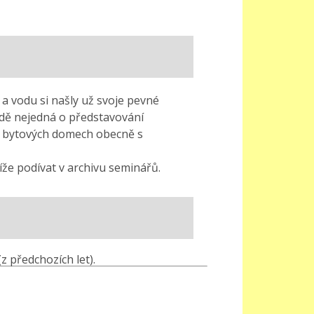
a vodu si našly už svoje pevné
adě nejedná o představování
v bytových domech obecně s
íže podívat v archivu seminářů.
 předchozích let).