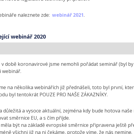
bináře naleznete zde:
webinář 2021
.
jící webinář 2020
 v době koronavirové jsme nemohli pořádat seminář (byl by v 
i webinář.
e na několika webinářích již přednášeli, toto byl první, který
odu byl tentokrát POUZE PRO NAŠE ZÁKAZNÍKY.
 důležitá a vysoce aktuální, zejména kdy bude hotova naše n
at směrnice EU, a s čím příjde.
, měla být na základě evropské směrnice připravena ještě př
méně všichni již na ni čekáme, protože víme, že nás nemine.