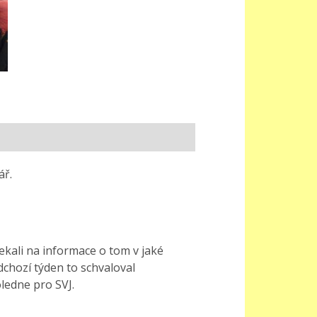
ář.
ekali na informace o tom
v jaké
edchozí týden to
schvaloval
ledne pro SVJ.