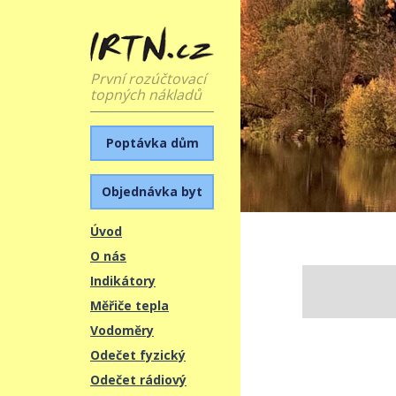
První rozúčtovací
topných nákladů
Poptávka dům
Objednávka byt
Úvod
O nás
Indikátory
Měřiče tepla
Vodoměry
Odečet fyzický
Odečet rádiový