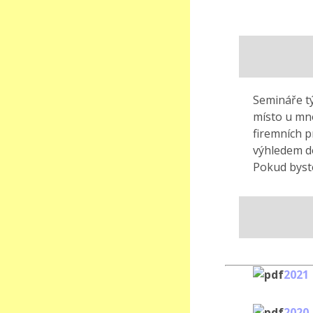
Semináře tý
místo u mno
firemních 
výhledem do
Pokud byste
2021
2020