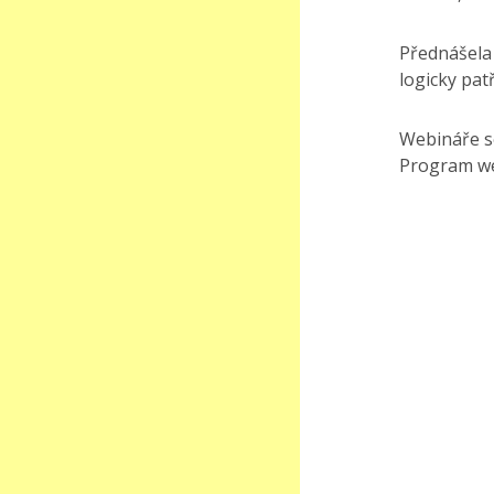
Přednášela 
logicky pat
Webináře se
Program we