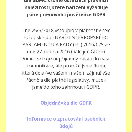
dle GDPR.
Kromě ostatních právních
náležitostí,které nařízení vyžaduje
jsme jmenovali i pověřence GDPR
Dne 25/5/2018 vstouplo v platnost v celé
Evropské unii NAŘÍZENÍ EVROPSKÉHO
PARLAMENTU A RADY (EU) 2016/679 ze
dne 27. dubna 2016 (dále jen GDPR)
Víme, že to je nepříjemný zásah do naší
komunikace, ale protože jsme firma,
která dělá (ve vašem i našem zájmu) vše
řádně a dle platné legislativy, museli
jsme do toho zahrnout i GDPR.
Objednávka dle GDPR
Informace o zpracování osobních
údajů