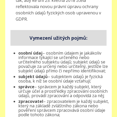
tak, aby ke dni 25. května 2018 zcela
reflektovala novou právní úpravu ochrany
osobních údajů fyzických osob upravenou v
GDPR.
Vymezení užitých pojmů:
osobní údaj
– osobním údajem je jakákoliv
informace týkající se určeného nebo
určitelného subjektu údajů; subjekt údajů se
považuje za určený nebo určitelný, jestliže lze
subjekt údajů přímo či nepřímo identifikovat;
subjekt údajů
– subjektem údajů je fyzická
osoba, k níž se osobní údaje vztahují;
správce
– správcem je každý subjekt, který
určuje účel a prostředky zpracování osobních
údajů, provádí zpracování a odpovídá za něj;
zpracovatel
– zpracovatelem je každý subjekt,
který na základě zvláštního zákona nebo
pověření správcem zpracovává osobní údaje
podle tohoto zákona;