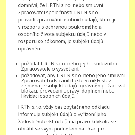
domnívá, že I. RTN s.r.o. nebo smluvní
Zpracovatel společnosti I. RTN s.r.o.
provádí zpracování osobních údajů, které je
v rozporu s ochranou soukromého a
osobního života subjektu údajů nebo v
rozporu se zákonem, je subjekt údajů
oprávněn:
požádat I. RTN s.r.o. nebo jejího smluvního
Zpracovatele o vysvětlení;
požadovat, aby I. RTN s.r.o. nebo jeho smluvní
Zpracovatel odstranili takto vzniklý stav;
zejména je subjekt údajů oprávněn požadovat
blokaci, provedení opravy, doplnění nebo
likvidaci osobních údajů.
I.RTN s.r.o. vždy bez zbytečného odkladu
informuje subjekt údajů o vyřízení jeho
žádosti. Subjekt údajů má právo kdykoliv se
obrátit se svým podnětem na Úřad pro